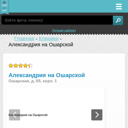
Врачи
Личный кабинет
Клиники
Главная
-
Клиники
-
Александрия на Ошарской
Заболевания
Лекарства
Александрия на Ошарской
Ошарская, д. 65, корп. 1
Акции
Услуги
Нижний Новгород