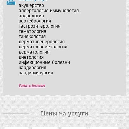
акушерство
аллергология-иммунология
андрология
вертебрология
гастроэнтерология
гематология
гинекология
дерматовенерология
дерматокосметология
дерматология
диетология
инфекционные болезни
кардиология
кардиохирургия
маммология
мануальная терапия
Узнать больше
МРТ
наркология
неврология
нейрохирургия
неонатология
Цены на услуги
нефрология
онкология
ортодонтия