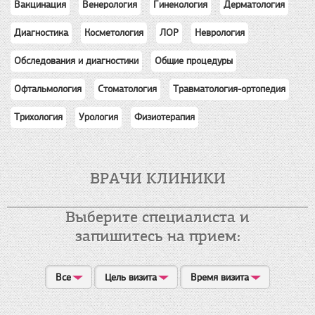
ортопедия
Вакцинация
Венерология
Гинекология
Дерматология
отоларингология
офтальмология
Диагностика
Косметология
ЛОР
Неврология
педиатрия
психиатрия
Обследования и диагностики
Общие процедуры
психология
психотерапия
Офтальмология
пульмонология
Стоматология
Травматология-ортопедия
рентгенология
репродуктология
Трихология
Урология
Физиотерапия
сосудистая хирургия
стоматология
терапия
травматология
ВРАЧИ КЛИНИКИ
ультразвуковая диагностика
урология
флебология
Выберите специалиста и
функциональная диагностика
хирургия
запишитесь на прием:
эндокринология
эндоскопия
Все
Цель визита
Время визита