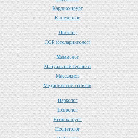
К
ардиохирург
К
инезиолог
Л
огопед
Л
ОР (отоларинголог)
М
аммолог
М
ануальный терапевт
М
ассажист
М
едицинский генетик
Н
арколог
Н
евролог
Н
ейрохирург
Н
еонатолог