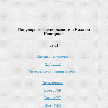
Популярные специальности в Нижнем
Новгороде:
А-Д
А
кушер-гинеколог
А
ндролог
А
нестезиолог-реаниматолог
В
ертебролог
В
рач ЛФК
В
рач МРТ
В
рач УЗИ