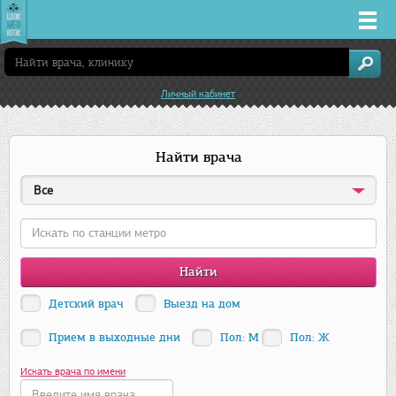
Врачи
Личный кабинет
Клиники
Найти врача
Заболевания
Все
Лекарства
Акции
Услуги
Детский врач
Выезд на дом
Прием в выходные дни
Пол: М
Пол: Ж
Нижний Новгород
Искать врача по имени