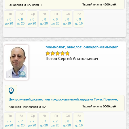
: 4500 руб.
Первый визит
Ошарская, д. 65, корп. 1
Пн
Вт
Ср
Чт
Пт
Сб
Вс
c 8
c 8
c 8
c 8
c 8
c 8
c 9
до 20
до 20
до 20
до 20
до 20
до 19
до 16
Маммолог, онколог, онколог-маммолог
Пегов Сергей Анатольевич
1
Центр лучевой диагностики и эндоскопической хирургии Тонус Премиум,
ул. Большая Покровская
: 6000 руб.
Первый визит
Большая Покровская, д. 62
Пн
Вт
Ср
Чт
Пт
Сб
Вс
c 7
c 7
c 7
c 7
c 7
c 8
c 9
до 20
до 20
до 20
до 20
до 20
до 20
до 16