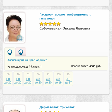
Гастроэнтеролог, инфекционист,
гепатолог
Соболевская Оксана Львовна
1
2
Александрия на Краснодонцев
: 4500 руб.
Первый визит
Краснодонцев, д. 19, корп. 1
Пн
Вт
Ср
Чт
Пт
Сб
Вс
c 8
c 8
c 8
c 8
c 8
c 8
c 9
до 20
до 20
до 20
до 20
до 20
до 19
до 17
Дерматолог, трихолог