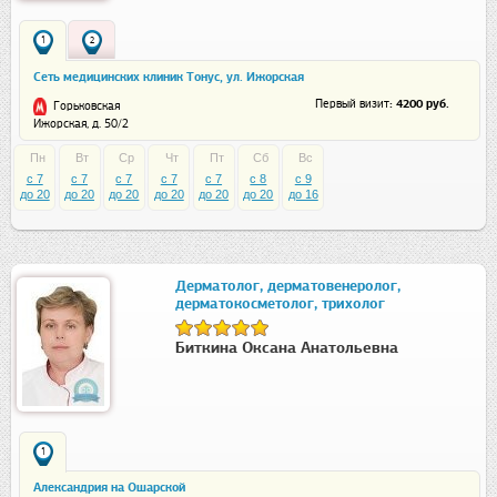
1
2
Сеть медицинских клиник Тонус, ул. Ижорская
: 4200 руб.
Первый визит
Горьковская
Ижорская, д. 50/2
Пн
Вт
Ср
Чт
Пт
Сб
Вс
c 7
c 7
c 7
c 7
c 7
c 8
c 9
до 20
до 20
до 20
до 20
до 20
до 20
до 16
Дерматолог, дерматовенеролог,
дерматокосметолог, трихолог
Биткина Оксана Анатольевна
1
Александрия на Ошарской