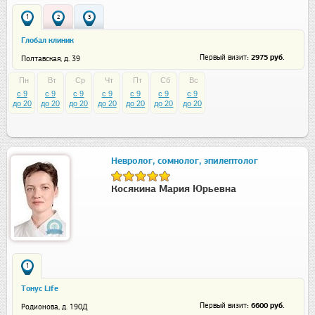
1
2
3
Глобал клиник
: 2975 руб.
Первый визит
Полтавская, д. 39
Пн
Вт
Ср
Чт
Пт
Сб
Вс
c 9
c 9
c 9
c 9
c 9
c 9
c 9
до 20
до 20
до 20
до 20
до 20
до 20
до 20
Невролог, сомнолог, эпилептолог
Косякина Мария Юрьевна
1
Тонус Life
: 6600 руб.
Первый визит
Родионова, д. 190Д