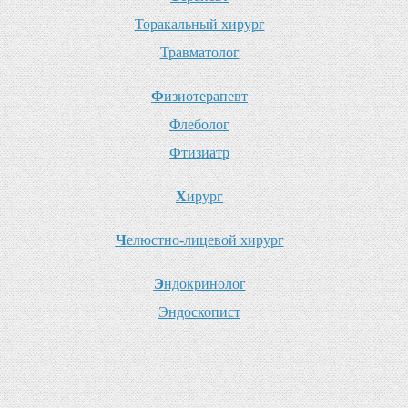
Т
оракальный хирург
Т
равматолог
Ф
изиотерапевт
Ф
леболог
Ф
тизиатр
Х
ирург
Ч
елюстно-лицевой хирург
Э
ндокринолог
Э
ндоскопист