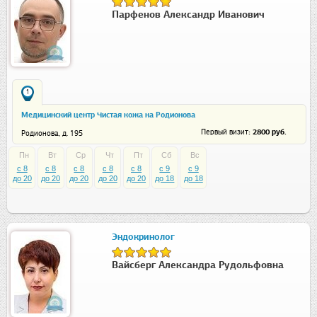
Парфенов Александр Иванович
1
Медицинский центр Чистая кожа на Родионова
: 2800 руб.
Первый визит
Родионова, д. 195
Пн
Вт
Ср
Чт
Пт
Сб
Вс
c 8
c 8
c 8
c 8
c 8
c 9
c 9
до 20
до 20
до 20
до 20
до 20
до 18
до 18
Эндокринолог
Вайсберг Александра Рудольфовна