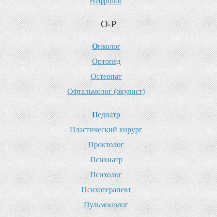
Н
ефролог
О-Р
О
нколог
О
ртопед
О
стеопат
О
фтальмолог (окулист)
П
едиатр
П
ластический хирург
П
роктолог
П
сихиатр
П
сихолог
П
сихотерапевт
П
ульмонолог