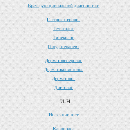
В
рач функциональной диагностики
Г
астроэнтеролог
Г
ематолог
Г
инеколог
Г
ирудотерапевт
Д
ерматовенеролог
Д
ерматокосметолог
Д
ерматолог
Д
иетолог
И-Н
И
нфекционист
К
ардиолог