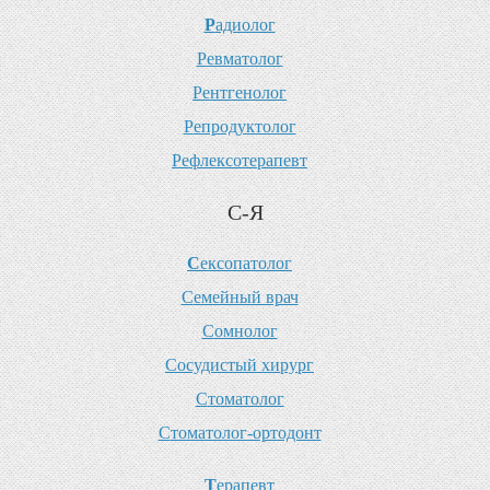
Р
адиолог
Р
евматолог
Р
ентгенолог
Р
епродуктолог
Р
ефлексотерапевт
С-Я
С
ексопатолог
С
емейный врач
С
омнолог
С
осудистый хирург
С
томатолог
С
томатолог-ортодонт
Т
ерапевт