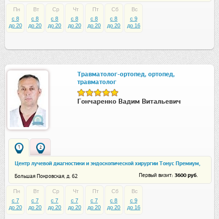
Пн
Вт
Ср
Чт
Пт
Сб
Вс
c 8
c 8
c 8
c 8
c 8
c 8
c 9
до 20
до 20
до 20
до 20
до 20
до 20
до 16
Травматолог-ортопед, ортопед,
травматолог
Гончаренко Вадим Витальевич
1
2
Центр лучевой диагностики и эндоскопической хирургии Тонус Премиум,
ул. Большая Покровская
: 3600 руб.
Первый визит
Большая Покровская, д. 62
Пн
Вт
Ср
Чт
Пт
Сб
Вс
c 7
c 7
c 7
c 7
c 7
c 8
c 9
до 20
до 20
до 20
до 20
до 20
до 20
до 16