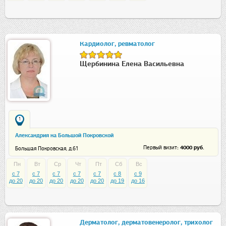
Кардиолог, ревматолог
Щербинина Елена Васильевна
1
Александрия на Большой Покровской
: 4000 руб.
Первый визит
Большая Покровская, д.61
Пн
Вт
Ср
Чт
Пт
Сб
Вс
c 7
c 7
c 7
c 7
c 7
c 8
c 9
до 20
до 20
до 20
до 20
до 20
до 19
до 16
Дерматолог, дерматовенеролог, трихолог