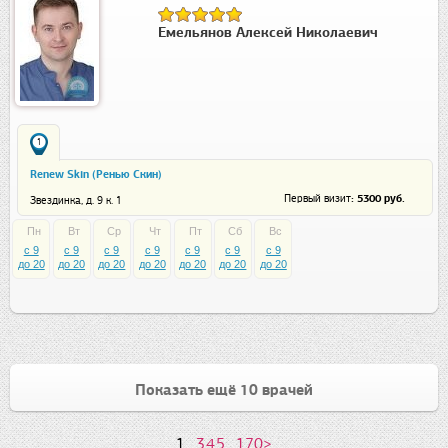
Емельянов Алексей Николаевич
1
Renew Skin (Ренью Скин)
: 5300 руб.
Первый визит
Звездинка, д. 9 к. 1
Пн
Вт
Ср
Чт
Пт
Сб
Вс
c 9
c 9
c 9
c 9
c 9
c 9
c 9
до 20
до 20
до 20
до 20
до 20
до 20
до 20
Показать ещё 10 врачей
1
...
3
4
5
...
170
>