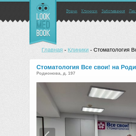
Врачи
Клиники
Заболевания
Лек
Главная
-
Клиники
-
Стоматология Вс
Стоматология Все свои! на Род
Родионова, д. 197