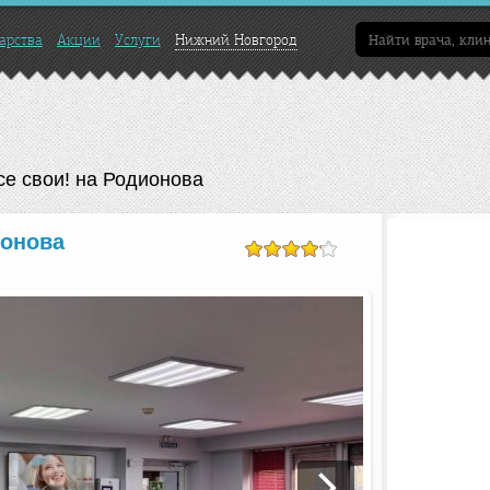
арства
Акции
Услуги
Нижний Новгород
е свои! на Родионова
ионова