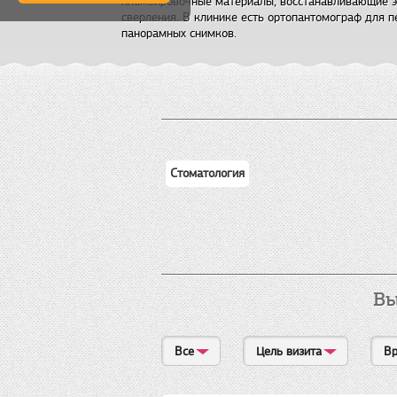
пломбировочные материалы, восстанавливающие э
сверления. В клинике есть ортопантомограф для п
панорамных снимков.
Стоматология
Вы
Все
Цель визита
Вр