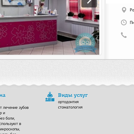
Ро
Пн
 на
Виды услуг
ортодонтия
стоматология
т лечение зубов
р и
ез боли,
спользуют в
микроскопы,