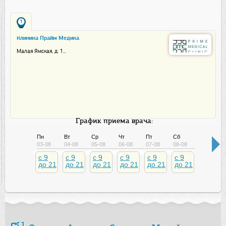
1
Клиника Прайм Медика
Малая Ямская, д. 1...
График приема врача:
Пн
Вт
Ср
Чт
Пт
Сб
Вс
03-08
04-08
05-08
06-08
07-08
08-08
09-08
c 9
c 9
c 9
c 9
c 9
c 9
c 10
до 21
до 21
до 21
до 21
до 21
до 21
до 20