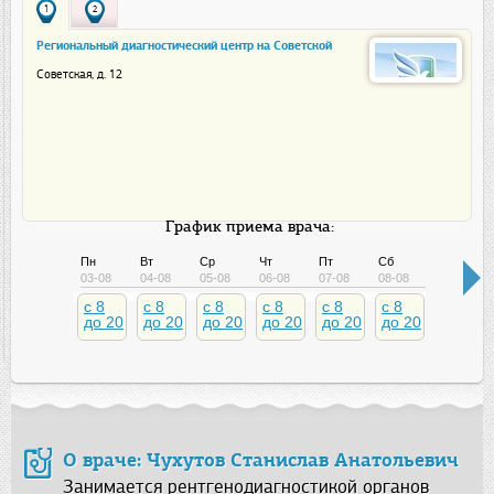
1
2
Региональный диагностический центр на Советской
Советская, д. 12
График приема врача:
Пн
Вт
Ср
Чт
Пт
Сб
Вс
03-08
04-08
05-08
06-08
07-08
08-08
09-08
c 8
c 8
c 8
c 8
c 8
c 8
c 8
до 20
до 20
до 20
до 20
до 20
до 20
до 20
О враче: Чухутов Станислав Анатольевич
Занимается рентгенодиагностикой органов