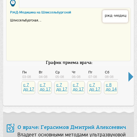
1
РЖД-Медицина на Шлиссельбургской
Шлиссельбургская, ...
График приема врача:
Пн
Вт
Ср
Чт
Пт
Сб
Вс
03-08
04-08
05-08
06-08
07-08
08-08
09-08
c 7
c 7
c 7
c 7
c 7
c 8
до 17
до 17
до 17
до 17
до 17
до 14
О враче: Герасимов Дмитрий Алексеевич
Владеет основными методами ультразвуковой