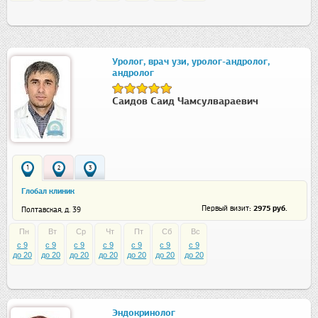
Уролог, врач узи, уролог-андролог,
андролог
Саидов Саид Чамсулвараевич
1
2
3
Глобал клиник
: 2975 руб.
Первый визит
Полтавская, д. 39
Пн
Вт
Ср
Чт
Пт
Сб
Вс
c 9
c 9
c 9
c 9
c 9
c 9
c 9
до 20
до 20
до 20
до 20
до 20
до 20
до 20
Эндокринолог