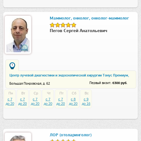
Маммолог, онколог, онколог-маммолог
Пегов Сергей Анатольевич
1
Центр лучевой диагностики и эндоскопической хирургии Тонус Премиум,
ул. Большая Покровская
: 6300 руб.
Первый визит
Большая Покровская, д. 62
Пн
Вт
Ср
Чт
Пт
Сб
Вс
c 7
c 7
c 7
c 7
c 7
c 8
c 9
до 20
до 20
до 20
до 20
до 20
до 20
до 16
ЛОР (отоларинголог)