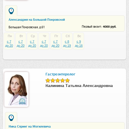
1
Александрия на Большой Покровской
: 4000 руб.
Первый визит
Большая Покровская, д.61
Пн
Вт
Ср
Чт
Пт
Сб
Вс
c 7
c 7
c 7
c 7
c 7
c 8
c 9
до 20
до 20
до 20
до 20
до 20
до 19
до 16
Гастроэнтеролог
Калинина Татьяна Александровна
1
Ника Спринг на Могилевича