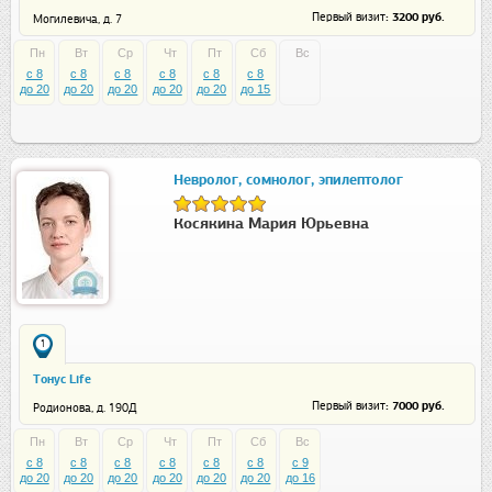
: 3200 руб.
Первый визит
Могилевича, д. 7
Пн
Вт
Ср
Чт
Пт
Сб
Вс
c 8
c 8
c 8
c 8
c 8
c 8
до 20
до 20
до 20
до 20
до 20
до 15
Невролог, сомнолог, эпилептолог
Косякина Мария Юрьевна
1
Тонус Life
: 7000 руб.
Первый визит
Родионова, д. 190Д
Пн
Вт
Ср
Чт
Пт
Сб
Вс
c 8
c 8
c 8
c 8
c 8
c 8
c 9
до 20
до 20
до 20
до 20
до 20
до 20
до 16