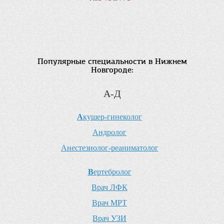
Популярные специальности в Нижнем
Новгороде:
А-Д
А
кушер-гинеколог
А
ндролог
А
нестезиолог-реаниматолог
В
ертебролог
В
рач ЛФК
В
рач МРТ
В
рач УЗИ