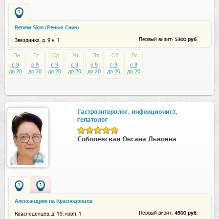
1
Renew Skin (Ренью Скин)
: 5300 руб.
Первый визит
Звездинка, д. 9 к. 1
Пн
Вт
Ср
Чт
Пт
Сб
Вс
c 9
c 9
c 9
c 9
c 9
c 9
c 9
до 20
до 20
до 20
до 20
до 20
до 20
до 20
Гастроэнтеролог, инфекционист,
гепатолог
Соболевская Оксана Львовна
1
2
Александрия на Краснодонцев
: 4500 руб.
Первый визит
Краснодонцев, д. 19, корп. 1