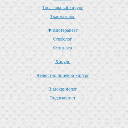
Т
оракальный хирург
Т
равматолог
Ф
изиотерапевт
Ф
леболог
Ф
тизиатр
Х
ирург
Ч
елюстно-лицевой хирург
Э
ндокринолог
Э
ндоскопист