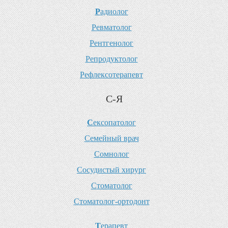
Р
адиолог
Р
евматолог
Р
ентгенолог
Р
епродуктолог
Р
ефлексотерапевт
С-Я
С
ексопатолог
С
емейный врач
С
омнолог
С
осудистый хирург
С
томатолог
С
томатолог-ортодонт
Т
ерапевт