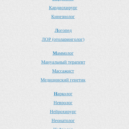
К
ардиохирург
К
инезиолог
Л
огопед
Л
ОР (отоларинголог)
М
аммолог
М
ануальный терапевт
М
ассажист
М
едицинский генетик
Н
арколог
Н
евролог
Н
ейрохирург
Н
еонатолог