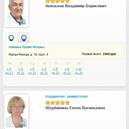
Князьков Владимир Борисович
1
2
Клиника Прайм Медика
: 2500 руб.
Первый визит
Малая Ямская, д. 18, корп. 3
Пн
Вт
Ср
Чт
Пт
Сб
Вс
c 9
c 9
c 9
c 9
c 9
c 9
c 10
до 21
до 21
до 21
до 21
до 21
до 21
до 20
Кардиолог, ревматолог
Щербинина Елена Васильевна