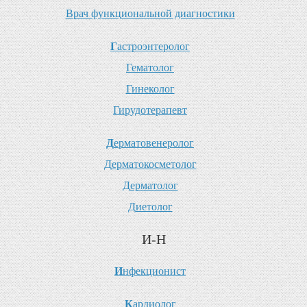
В
рач функциональной диагностики
Г
астроэнтеролог
Г
ематолог
Г
инеколог
Г
ирудотерапевт
Д
ерматовенеролог
Д
ерматокосметолог
Д
ерматолог
Д
иетолог
И-Н
И
нфекционист
К
ардиолог