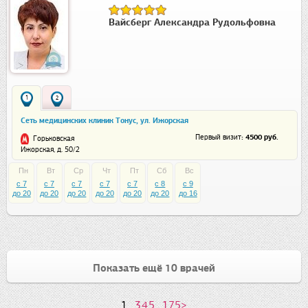
Вайсберг Александра Рудольфовна
1
2
Сеть медицинских клиник Тонус, ул. Ижорская
: 4500 руб.
Первый визит
Горьковская
Ижорская, д. 50/2
Пн
Вт
Ср
Чт
Пт
Сб
Вс
c 7
c 7
c 7
c 7
c 7
c 8
c 9
до 20
до 20
до 20
до 20
до 20
до 20
до 16
Показать ещё 10 врачей
1
...
3
4
5
...
175
>