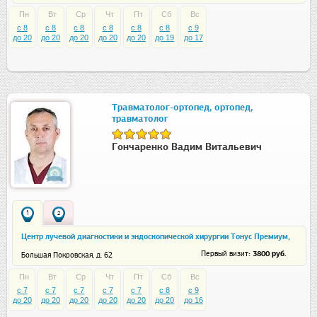
Пн
Вт
Ср
Чт
Пт
Сб
Вс
c 8
c 8
c 8
c 8
c 8
c 8
c 9
до 20
до 20
до 20
до 20
до 20
до 19
до 17
Травматолог-ортопед, ортопед,
травматолог
Гончаренко Вадим Витальевич
1
2
Центр лучевой диагностики и эндоскопической хирургии Тонус Премиум,
ул. Большая Покровская
: 3800 руб.
Первый визит
Большая Покровская, д. 62
Пн
Вт
Ср
Чт
Пт
Сб
Вс
c 7
c 7
c 7
c 7
c 7
c 8
c 9
до 20
до 20
до 20
до 20
до 20
до 20
до 16