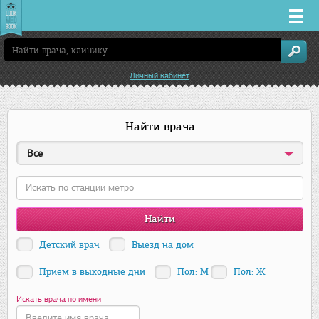
Врачи
Личный кабинет
Клиники
Найти врача
Заболевания
Все
Лекарства
Акции
Услуги
Детский врач
Выезд на дом
Прием в выходные дни
Пол: М
Пол: Ж
Нижний Новгород
Искать врача по имени