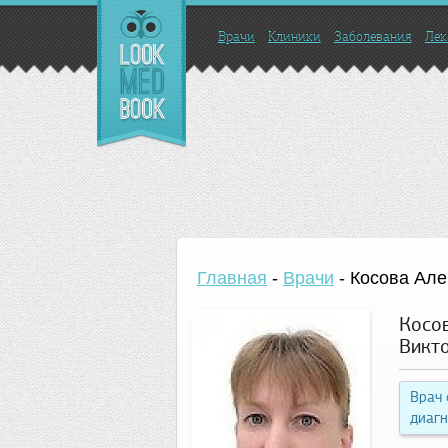
Врачи
Клиники
Заболевания
Лек
Главная
-
Врачи
-
Косова Але
Косо
Викт
Врач
диагн