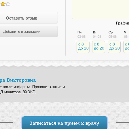
Оставить отзыв
График
Добавить в закладки
Пн
Вт
Ср
Чт
03-08
04-08
05-08
06-
c 8
c 8
c 8
c 
до 20
до 20
до 20
д
дра Викторовна
е после инфаркта. Проводит снятие и
АД монитора, ЭХОКГ.
Записаться на прием к врачу