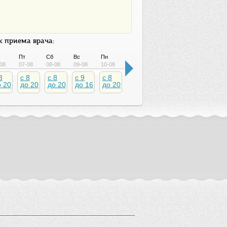
 приема врача:
Пт
Сб
Вс
Пн
Вт
Ср
Чт
Пт
08
07-08
08-08
09-08
10-08
11-08
12-08
13-08
14-08
8
c 8
c 8
c 9
c 8
c 8
c 8
c 8
c 8
о 20
до 20
до 20
до 16
до 20
до 20
до 20
до 20
до 2