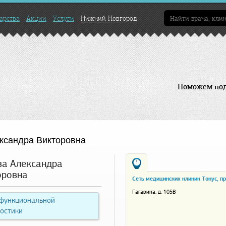
арства
Акции
Услуги
Нижний Новгород
Поможем подо
ксандра Викторовна
ва Александра
1
оровна
Сеть медицинских клиник Тонус, пр
Гагарина, д. 105В
 функциональной
остики