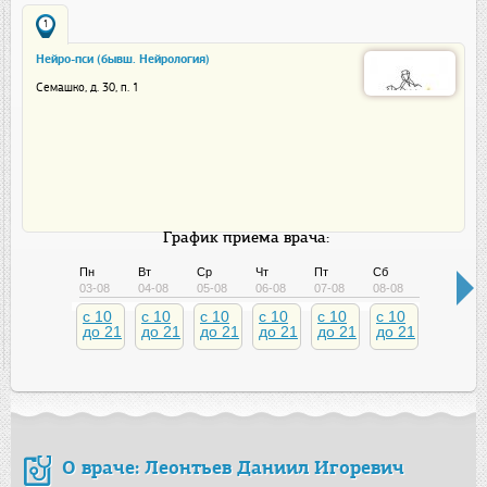
1
Нейро-пси (бывш. Нейрология)
Семашко, д. 30, п. 1
График приема врача:
Пн
Вт
Ср
Чт
Пт
Сб
Вс
03-08
04-08
05-08
06-08
07-08
08-08
09-08
c 10
c 10
c 10
c 10
c 10
c 10
c 10
до 21
до 21
до 21
до 21
до 21
до 21
до 21
О враче: Леонтьев Даниил Игоревич