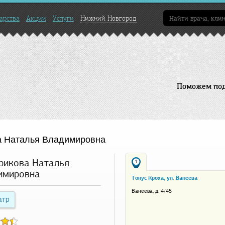
арства
Акции
Услуги
Нижний Новгород
Поможем подо
а Наталья Владимировна
рикова Наталья
1
имировна
Тонус Кроха, ул. Ванеева
Ванеева, д. 4/45
атр