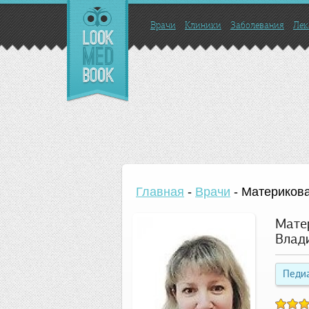
Врачи
Клиники
Заболевания
Лек
Главная
-
Врачи
-
Материков
Мате
Влад
Педи