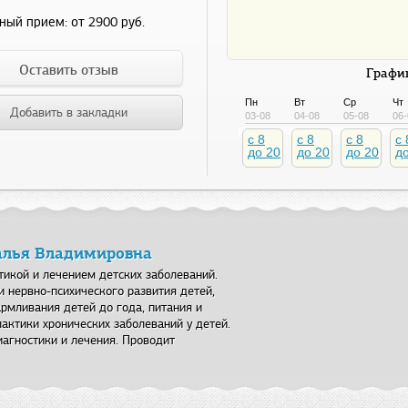
ный прием:
от 2900 руб.
Оставить отзыв
График
Пн
Вт
Ср
Чт
Добавить в закладки
03-08
04-08
05-08
06-
c 8
c 8
c 8
c 
до 20
до 20
до 20
д
талья Владимировна
тикой и лечением детских заболеваний.
 нервно-психического развития детей,
рмливания детей до года, питания и
актики хронических заболеваний у детей.
агностики и лечения. Проводит