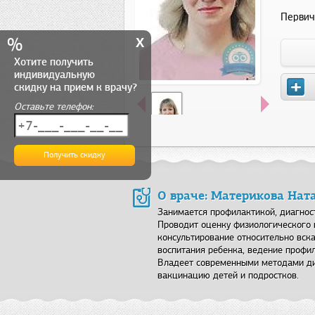
Первич
x
%
Хотите получить
индивидуальную
скидку на прием к врачу?
Оставьте телефон:
О враче: Материкова На
Занимается профилактикой, диагнос
Проводит оценку физиологического и
консультирование относительно вска
воспитания ребенка, ведение профил
Владеет современными методами ди
вакцинацию детей и подростков.