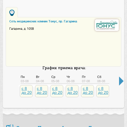
1
Сеть медицинских клиник Тонус, пр. Гагарина
Гагарина, д. 105В
График приема врача:
Пн
Вт
Ср
Чт
Пт
Сб
Вс
03-08
04-08
05-08
06-08
07-08
08-08
09-08
c 8
c 8
c 8
c 8
c 8
c 8
c 9
до 20
до 20
до 20
до 20
до 20
до 20
до 16