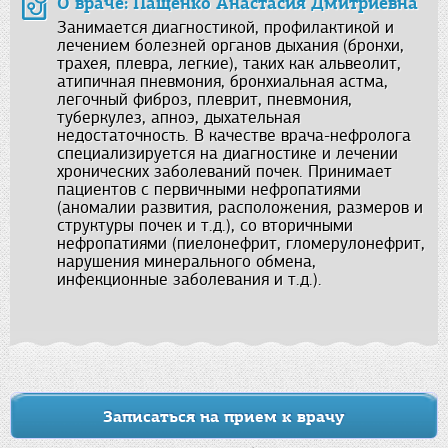
О враче: Пащенко Анастасия Дмитриевна
Занимается диагностикой, профилактикой и
лечением болезней органов дыхания (бронхи,
трахея, плевра, легкие), таких как альвеолит,
атипичная пневмония, бронхиальная астма,
легочный фиброз, плеврит, пневмония,
туберкулез, апноэ, дыхательная
недостаточность. В качестве врача-нефролога
специализируется на диагностике и лечении
хронических заболеваний почек. Принимает
пациентов с первичными нефропатиями
(аномалии развития, расположения, размеров и
структуры почек и т.д.), со вторичными
нефропатиями (пиелонефрит, гломерулонефрит,
нарушения минерального обмена,
инфекционные заболевания и т.д.).
Записаться на прием к врачу