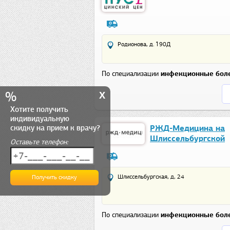
Родионова, д. 190Д
По специализации
инфекционные бол
x
%
Хотите получить
индивидуальную
скидку на прием к врачу?
РЖД-Медицина на
Шлиссельбургской
Оставьте телефон:
Шлиссельбургская, д, 24
По специализации
инфекционные бол