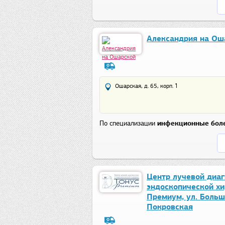
Александрия на Ош
Ошарская, д. 65, корп. 1
По специализации
инфекционные бол
Центр лучевой диаг
эндоскопической хи
Премиум, ул. Боль
Покровская