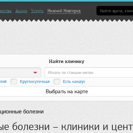
арства
Акции
Услуги
Нижний Новгород
Найти клинику
ртой
Круглосуточная
Есть пандус
Выбрать на карте
ционные болезни
е болезни – клиники и цен