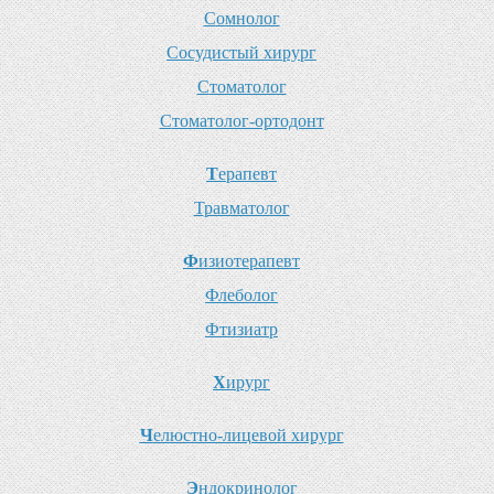
С
омнолог
С
осудистый хирург
С
томатолог
С
томатолог-ортодонт
Т
ерапевт
Т
равматолог
Ф
изиотерапевт
Ф
леболог
Ф
тизиатр
Х
ирург
Ч
елюстно-лицевой хирург
Э
ндокринолог