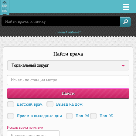
Врачи
Личный кабинет
Клиники
Найти врача
Заболевания
Торакальный хирург
Лекарства
Акции
Услуги
Детский врач
Выезд на дом
Прием в выходные дни
Пол: М
Пол: Ж
Нижний Новгород
Искать врача по имени