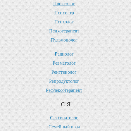
П
роктолог
П
сихиатр
П
сихолог
П
сихотерапевт
П
ульмонолог
Р
адиолог
Р
евматолог
Р
ентгенолог
Р
епродуктолог
Р
ефлексотерапевт
С-Я
С
ексопатолог
С
емейный врач