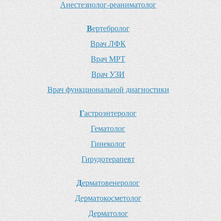
А
нестезиолог-реаниматолог
В
ертебролог
В
рач ЛФК
В
рач МРТ
В
рач УЗИ
В
рач функциональной диагностики
Г
астроэнтеролог
Г
ематолог
Г
инеколог
Г
ирудотерапевт
Д
ерматовенеролог
Д
ерматокосметолог
Д
ерматолог