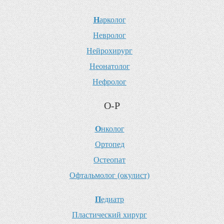
Н
арколог
Н
евролог
Н
ейрохирург
Н
еонатолог
Н
ефролог
О-Р
О
нколог
О
ртопед
О
стеопат
О
фтальмолог (окулист)
П
едиатр
П
ластический хирург