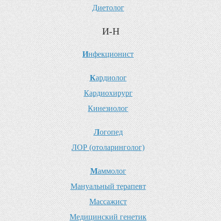
Д
иетолог
И-Н
И
нфекционист
К
ардиолог
К
ардиохирург
К
инезиолог
Л
огопед
Л
ОР (отоларинголог)
М
аммолог
М
ануальный терапевт
М
ассажист
М
едицинский генетик