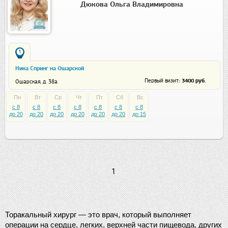
Дюкова Ольга Владимировна
1
Ника Спринг на Ошарской
: 3400 руб.
Первый визит
Ошарская, д. 38а
Пн
Вт
Ср
Чт
Пт
Сб
Вс
c 8
c 8
c 8
c 8
c 8
c 8
c 8
до 20
до 20
до 20
до 20
до 20
до 20
до 15
1
Торакальный хирург — это врач, который выполняет 
операции на сердце, легких, верхней части пищевода, других 