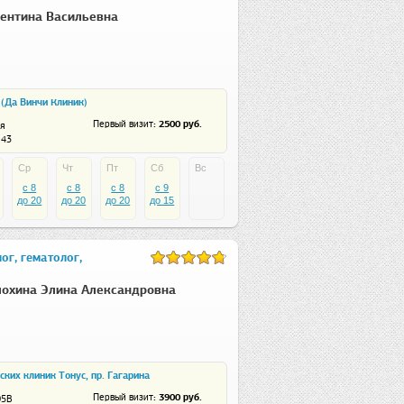
ентина Васильевна
c (Да Винчи Клиник)
: 2500 руб.
Первый визит
я
 43
Ср
Чт
Пт
Сб
Вс
c 8
c 8
c 8
c 9
до 20
до 20
до 20
до 15
ог, гематолог,
охина Элина Александровна
ких клиник Тонус, пр. Гагарина
: 3900 руб.
Первый визит
05В