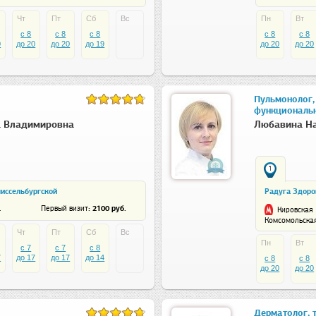
Чт
Пт
Сб
Вс
Пн
Вт
c 8
c 8
c 8
c 8
c 8
0
до 20
до 20
до 19
до 20
до 20
Пульмонолог, 
функциональн
 Владимировна
Любавина На
1
ссельбургской
Радуга Здоро
: 2100 руб.
Первый визит
4
Кировская
Комсомольская,
Чт
Пт
Сб
Вс
Пн
Вт
c 7
c 7
c 8
7
до 17
до 17
до 14
c 8
c 8
до 20
до 20
Дерматолог, т