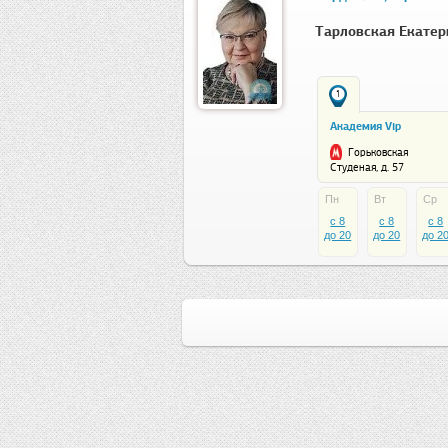
Тарловская Екатер
1
Академия Vip
Горьковская
Студеная, д. 57
Пн
Вт
Ср
c 8
c 8
c 8
до 20
до 20
до 2