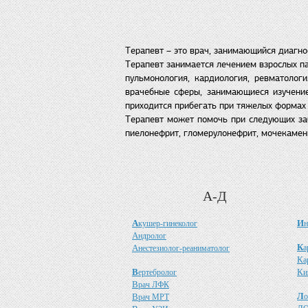
Терапевт – это врач, занимающийся диагно
Терапевт занимается лечением взрослых па
пульмонология, кардиология, ревматолог
врачебные сферы, занимающиеся изучение
приходится прибегать при тяжелых формах 
Терапевт может помочь при следующих забо
пиелонефрит, гломерулонефрит, мочекаменн
А-Д
А
И
кушер-гинеколог
н
А
ндролог
К
А
а
нестезиолог-реаниматолог
К
а
В
К
ертебролог
и
В
рач ЛФК
Л
В
о
рач МРТ