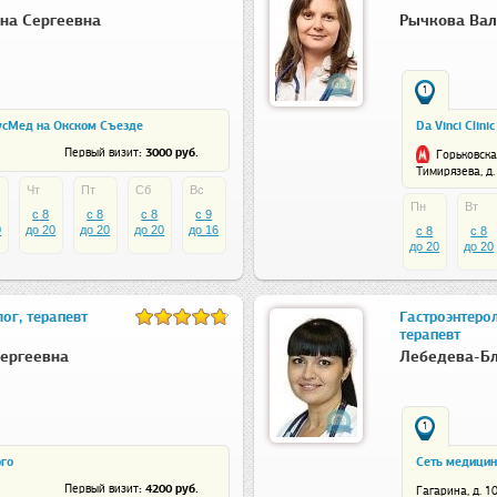
на Сергеевна
Рычкова Вал
1
усМед на Окском Съезде
Da Vinci Clini
: 3000 руб.
Первый визит
Горьковска
Тимирязева, д.
Чт
Пт
Сб
Вс
Пн
Вт
c 8
c 8
c 8
c 9
0
до 20
до 20
до 20
до 16
c 8
c 8
до 20
до 20
ог, терапевт
Гастроэнтерол
терапевт
ергеевна
Лебедева-Бл
1
ого
Сеть медицинс
: 4200 руб.
Первый визит
Гагарина, д. 1