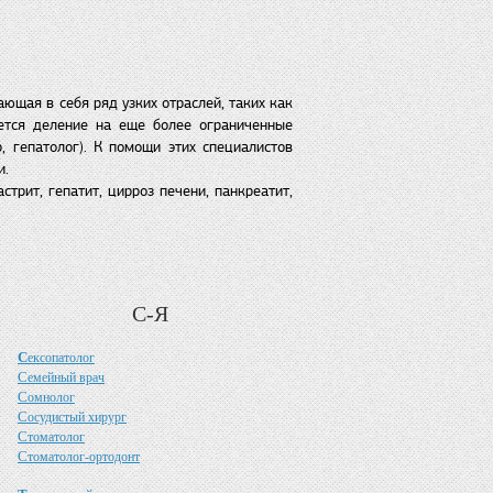
ющая в себя ряд узких отраслей, таких как
еется деление на еще более ограниченные
 гепатолог). К помощи этих специалистов
и.
трит, гепатит, цирроз печени, панкреатит,
С-Я
С
ексопатолог
С
емейный врач
С
омнолог
С
осудистый хирург
С
томатолог
С
томатолог-ортодонт