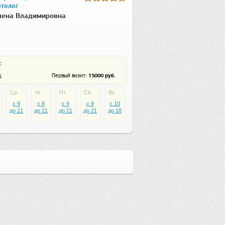
толог
лена Владимировна
c
: 15000 руб.
Первый визит
6
Ср
Чт
Пт
Сб
Вс
c 9
c 9
c 9
c 9
c 10
до 21
до 21
до 21
до 21
до 18