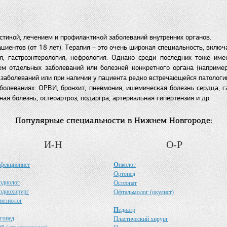
стикой, лечением и профилактикой заболеваний внутренних органов.
циентов (от 18 лет). Терапия – это очень широкая специальность, включа
ия, гастроэнтерология, нефрология. Однако среди последних тоже им
м отдельных заболеваний или болезней конкретного органа (например,
заболеваний или при наличии у пациента редко встречающейся патологи
леваниях: ОРВИ, бронхит, пневмония, ишемическая болезнь сердца, гас
ая болезнь, остеоартроз, подаргра, артериальная гипертензия и др.
Популярные специальности в Нижнем Новгороде:
И-Н
О-Р
О
фекционист
нколог
О
ртопед
рдиолог
О
стеопат
рдиохирург
О
фтальмолог (окулист)
незиолог
П
едиатр
гопед
П
ластический хирург