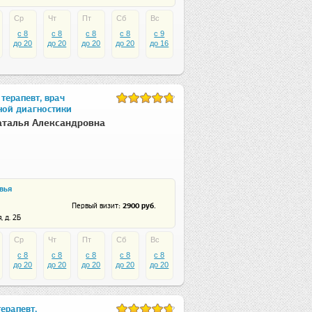
Ср
Чт
Пт
Сб
Вс
c 8
c 8
c 8
c 8
c 9
до 20
до 20
до 20
до 20
до 16
терапевт, врач
ой диагностики
талья Александровна
вья
: 2900 руб.
Первый визит
 д. 2Б
Ср
Чт
Пт
Сб
Вс
c 8
c 8
c 8
c 8
c 8
до 20
до 20
до 20
до 20
до 20
ерапевт,