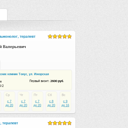
льмонолог, терапевт
й Валерьевич
ских клиник Тонус, ул. Ижорская
: 2600 руб.
Первый визит
я
0/2
Ср
Чт
Пт
Сб
Вс
c 7
c 7
c 7
c 8
c 9
до 20
до 20
до 20
до 20
до 16
, терапевт