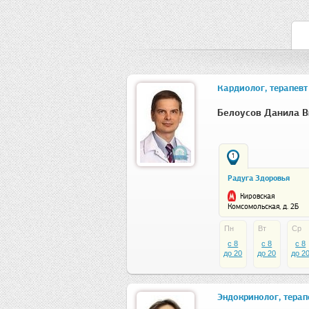
Кардиолог, терапевт
Белоусов Данила В
1
Радуга Здоровья
Кировская
Комсомольская, д. 2Б
Пн
Вт
Ср
c 8
c 8
c 8
до 20
до 20
до 2
Эндокринолог, терапе