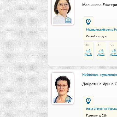
Малышева Екатери
1
Медицинский центр Р
Окский сзд., д. 4
Пн
Вт
Ср
c 8
c 8
c 8
до 20
до 20
до 2
Нефролог, пульмонол
Добротина Ирина С
1
Ника Спринг на Горьк
Горького, д. 226