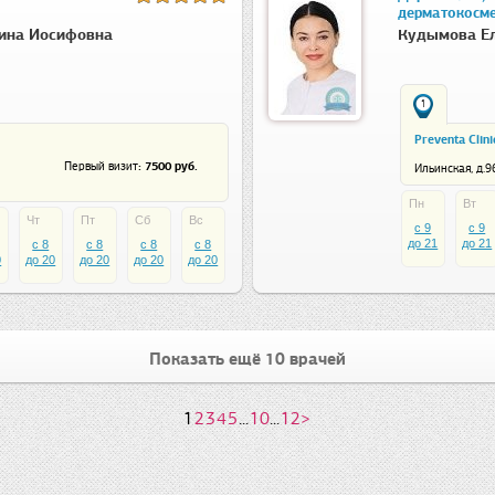
дерматокосме
ина Иосифовна
Кудымова Е
1
Preventa Clini
: 7500 руб.
Первый визит
Ильинская, д.9
Пн
Вт
Чт
Пт
Сб
Вс
c 9
c 9
до 21
до 21
c 8
c 8
c 8
c 8
0
до 20
до 20
до 20
до 20
Показать ещё 10 врачей
1
2
3
4
5
...
10
...
12
>