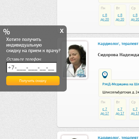
Пн
Вт
Ср
c 8
c 8
c 8
до 20
до 20
до 2
x
%
Хотите получить
Кардиолог, терапевт
индивидуальную
скидку на прием к врачу?
Сидорова Надежда
Оставьте телефон:
1
РЖД-Медицина на Шли
Шлиссельбургская, д, 2
Пн
Вт
Ср
c 7
c 7
c 7
до 17
до 17
до 1
Кардиолог, терапевт