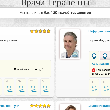
Врачи Терапевты
Мы нашли для Вас
120
врачей
терапевтов
Нефролог, пу
икторович
Горев Андре
1
2
Сеть медицин
: 2300 руб.
Первый визит
Горьковска
Ижорская, д. 5
Чт
Пт
Сб
Вс
Пн
Вт
c 8
c 8
c 8
c 8
c 7
c 7
0
до 20
до 20
до 20
до 20
до 20
до 20
вт, врач узи
Эндокринолог