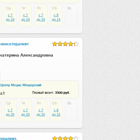
Ср
Чт
Пт
Сб
Вс
c 7
c 7
c 7
c 8
до 19
до 19
до 19
до 14
флексотерапевт
катерина Александровна
 Центр Медис Мещерский
: 3500 руб.
Первый визит
д.3
Ср
Чт
Пт
Сб
Вс
c 7
c 7
c 7
c 8
до 20
до 20
до 20
до 15
ерапевт,