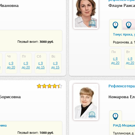
Ивановна
Флаум Раиса
1
2
Тонус Кроха, 
: 3000 руб.
Первый визит
Родионова, д. 1
Пн
Вт
Чт
Пт
Сб
Вс
c 8
c 8
до 20
до 20
c 9
c 9
c 9
c 9
0
до 20
до 20
до 15
до 15
Рефлексотера
Борисовна
Комарова Ел
1
нина
РЖД-Медицин
: 1000 руб.
Первый визит
Таллинская, д. 