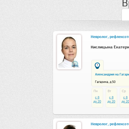
В
Невролог, рефлексот
Кислицына Екатер
1
Александрия на Гагар
Гагарина, д.50
Пн
Вт
Ср
c 8
c 8
c 8
до 20
до 20
до 2
Невролог, рефлексот