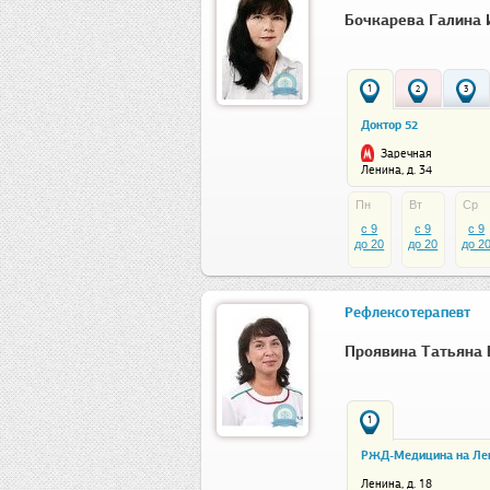
Бочкарева Галина 
1
2
3
Доктор 52
Заречная
Ленина, д. 34
Пн
Вт
Ср
c 9
c 9
c 9
до 20
до 20
до 2
Рефлексотерапевт
Проявина Татьяна 
1
РЖД-Медицина на Ле
Ленина, д. 18