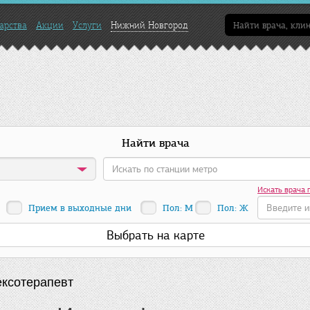
арства
Акции
Услуги
Нижний Новгород
Найти врача
Искать врача 
Прием в выходные дни
Пол: М
Пол: Ж
Выбрать на карте
ксотерапевт