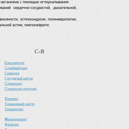
м организма с помощью иглоукалывания.
аний сердечно-сосудистой, дыхательной,
исимости, остеохондрозе, полиневропатии,
альной астме, пиелонефрите.
С-Я
С
ексопатолог
С
емейный врач
С
омнолог
С
осудистый хирург
С
томатолог
С
томатолог-ортодонт
Т
ерапевт
Т
оракальный хирург
Т
равматолог
Ф
изиотерапевт
Ф
леболог