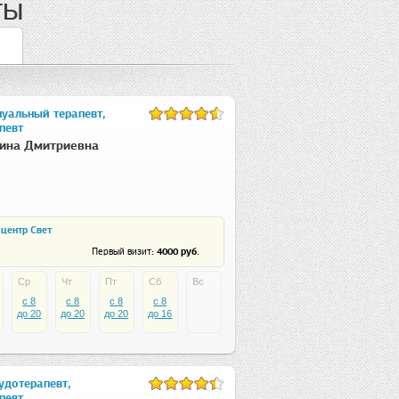
ты
нуальный терапевт,
певт
ина Дмитриевна
центр Свет
: 4000 руб.
Первый визит
Ср
Чт
Пт
Сб
Вс
c 8
c 8
c 8
c 8
до 20
до 20
до 20
до 16
удотерапевт,
певт