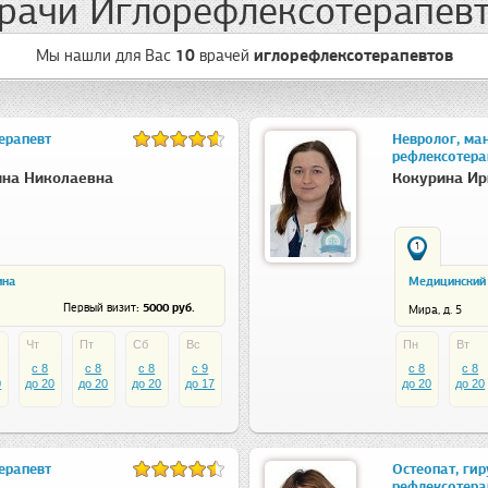
рачи Иглорефлексотерапев
Мы нашли для Вас
10
врачей
иглорефлексотерапевтов
ерапевт
Невролог, ма
рефлексотера
ина Николаевна
Кокурина Ир
1
ина
Медицинский 
: 5000 руб.
Первый визит
Мира, д. 5
Чт
Пт
Сб
Вс
Пн
Вт
c 8
c 8
c 8
c 9
c 8
c 8
0
до 20
до 20
до 20
до 17
до 20
до 20
ерапевт
Остеопат, гир
рефлексотера