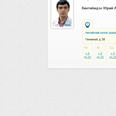
Хинтибидзе Юрий 
1
Китайский центр здор
Генкиной, д. 38
Пн
Вт
Ср
c 9
c 9
c 9
до 20
до 20
до 2