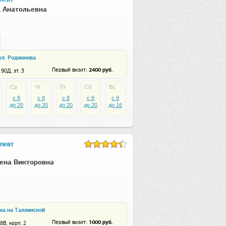
 Анатольевна
ул. Родионова
: 2400 руб.
Первый визит
90Д, эт. 3
Ср
Чт
Пт
Сб
Вс
c 8
c 8
c 8
c 8
c 9
до 20
до 20
до 20
до 20
до 16
певт
ена Викторовна
а на Таллинской
: 1000 руб.
Первый визит
8В, корп. 2