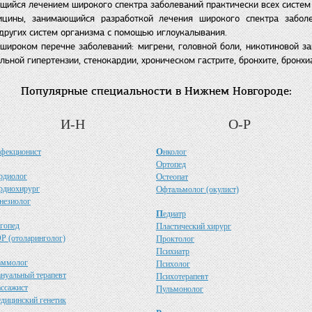
ющийся лечением широкого спектра заболеваний практически всех систе
цины, занимающийся разработкой лечения широкого спектра заболев
 других систем организма с помощью иглоукалывания.
ироком перечне заболеваний: мигрени, головной боли, никотиновой зав
ьной гипертензии, стенокардии, хроническом гастрите, бронхите, бронхи
Популярные специальности в Нижнем Новгороде:
И-Н
О-Р
О
фекционист
нколог
О
ртопед
рдиолог
О
стеопат
рдиохирург
О
фтальмолог (окулист)
незиолог
П
едиатр
гопед
П
ластический хирург
Р (отоларинголог)
П
роктолог
П
сихиатр
аммолог
П
сихолог
ануальный терапевт
П
сихотерапевт
ассажист
П
ульмонолог
едицинский генетик