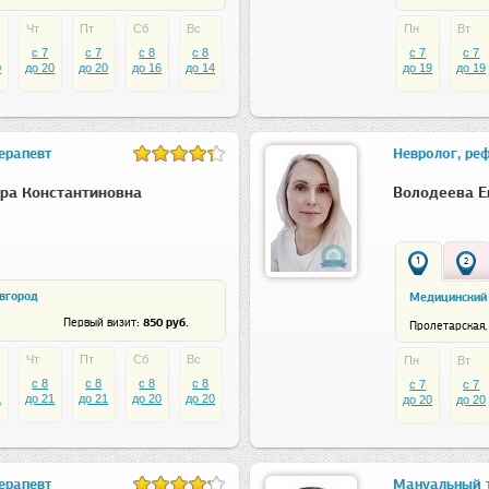
Чт
Пт
Сб
Вс
Пн
Вт
c 7
c 7
c 8
c 8
c 7
c 7
0
до 20
до 20
до 16
до 14
до 19
до 19
ерапевт
Невролог, ре
ра Константиновна
Володеева Е
1
2
вгород
Медицинский
: 850 руб.
Первый визит
Пролетарская, 
Чт
Пт
Сб
Вс
Пн
Вт
c 8
c 8
c 8
c 8
c 7
c 7
1
до 21
до 21
до 20
до 20
до 20
до 20
ерапевт
Мануальный т