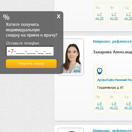
Пн
Вт
Ср
x
c 7
c 7
c 7
%
до 20
до 20
до 2
Хотите получить
индивидуальную
скидку на прием к врачу?
Невролог, рефлексот
Оставьте телефон:
Захарова Александ
1
АртроЛайн Нижний Но
Гордеевская, д. 61
Пн
Вт
Ср
c 8
c 8
c 8
до 21
до 21
до 2
Невролог, рефлексот