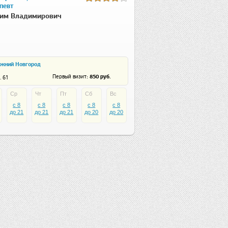
певт
дим Владимирович
ижний Новгород
: 850 руб.
Первый визит
. 61
Ср
Чт
Пт
Сб
Вс
c 8
c 8
c 8
c 8
c 8
до 21
до 21
до 21
до 20
до 20