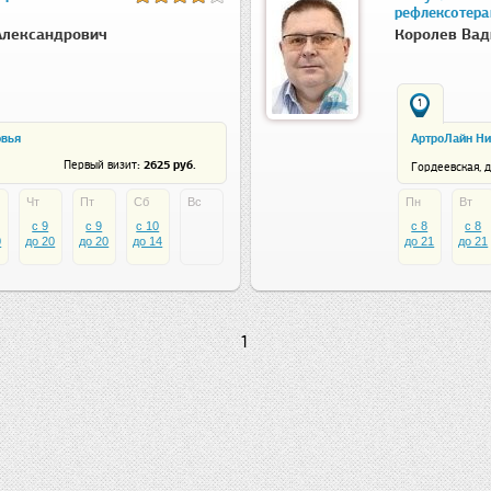
рефлексотера
Александрович
Королев Ва
1
овья
АртроЛайн Н
: 2625 руб.
Первый визит
Гордеевская, д
Чт
Пт
Сб
Вс
Пн
Вт
c 9
c 9
c 10
c 8
c 8
0
до 20
до 20
до 14
до 21
до 21
1