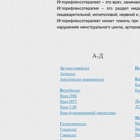
Иглорефлексотерапевт – это врач, занима
Иглорефлексотерапия – это раздел меди
пищеварительной, мочеполовой, нервной и
Иглорефлексотерапевт может помочь при ш
нарушениях менструального цикла, артериал
А-Д
А
И
кушер-гинеколог
н
А
ндролог
К
А
а
нестезиолог-реаниматолог
К
а
В
К
ертебролог
и
В
рач ЛФК
Л
В
о
рач МРТ
Л
В
О
рач УЗИ
В
рач функциональной диагностики
М
М
Г
астроэнтеролог
М
Г
ематолог
М
Г
инеколог