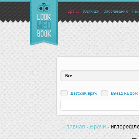
Врачи
Клиники
Заболевания
Лек
Все
Детский врач
Выезд на дом
Главная
-
Врачи
-
иглорефле