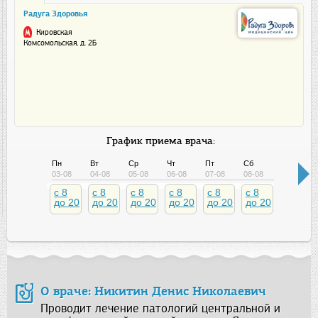
Радуга Здоровья
Кировская
Комсомольская, д. 2Б
График приема врача:
Пн
Вт
Ср
Чт
Пт
Сб
Вс
03-08
04-08
05-08
06-08
07-08
08-08
09-08
c 8
c 8
c 8
c 8
c 8
c 8
c 8
до 20
до 20
до 20
до 20
до 20
до 20
до 20
О враче: Никитин Денис Николаевич
Проводит лечение патологий центральной и